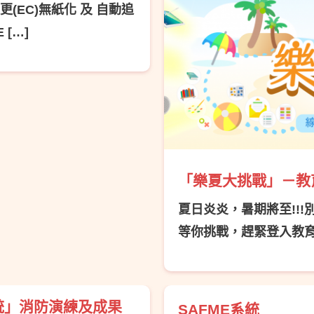
(EC)無紙化 及 自動追
[…]
「樂夏大挑戰」－教
夏日炎炎，暑期將至!!
等你挑戰，趕緊登入教育
統」消防演練及成果
SAFME系統