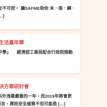
不可控。 讓SAFME助你 未．雨．綢．
…]
生活嘉年華
玩中學』 經濟部工業局配合行政院推動
決方案研討會
料外洩最嚴重的一年，而2019年將會更
言，資訊安全威脅不但可能造 […]