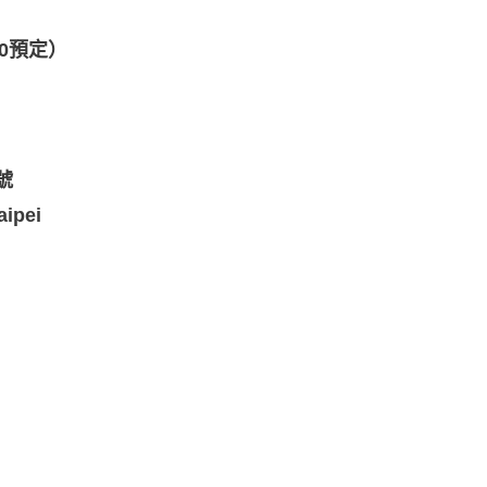
30預定）
號
aipei